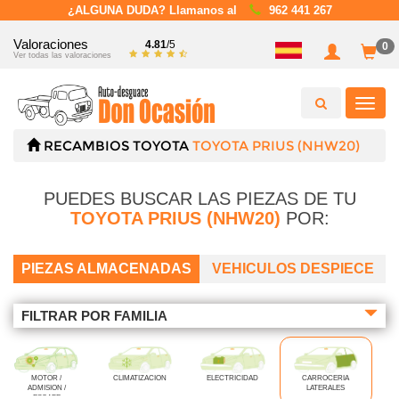
¿ALGUNA DUDA? Llamanos al
962 441 267
Valoraciones
4.81
/5
0
Ver todas las valoraciones
Toggl
navig
RECAMBIOS
TOYOTA
TOYOTA PRIUS (NHW20)
PUEDES BUSCAR LAS PIEZAS DE TU
TOYOTA PRIUS (NHW20)
POR:
PIEZAS ALMACENADAS
VEHICULOS DESPIECE
FILTRAR POR FAMILIA
MOTOR /
CLIMATIZACION
ELECTRICIDAD
CARROCERIA
ADMISION /
LATERALES
ESCAPE