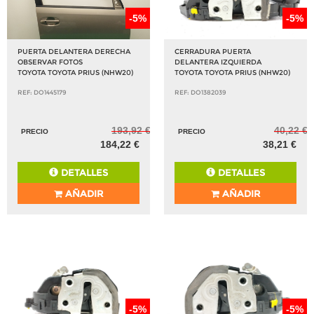
-5%
-5%
PUERTA DELANTERA DERECHA
CERRADURA PUERTA
OBSERVAR FOTOS
DELANTERA IZQUIERDA
TOYOTA TOYOTA PRIUS (NHW20)
TOYOTA TOYOTA PRIUS (NHW20)
REF: DO1445179
REF: DO1382039
193,92 €
40,22 €
PRECIO
PRECIO
184,22 €
38,21 €
DETALLES
DETALLES
AÑADIR
AÑADIR
-5%
-5%