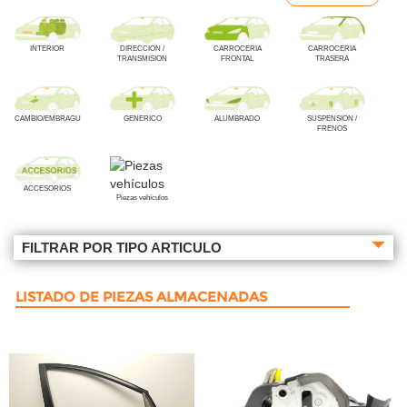
INTERIOR
DIRECCION /
CARROCERIA
CARROCERIA
TRANSMISION
FRONTAL
TRASERA
CAMBIO/EMBRAGUE
GENERICO
ALUMBRADO
SUSPENSION /
FRENOS
ACCESORIOS
Piezas vehículos
FILTRAR POR TIPO ARTICULO
LISTADO DE PIEZAS ALMACENADAS