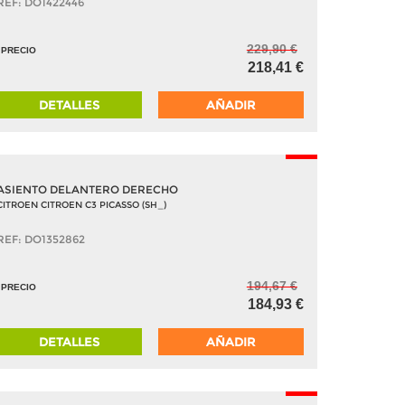
REF: DO1422446
229,90 €
PRECIO
218,41 €
DETALLES
AÑADIR
-5%
ASIENTO DELANTERO DERECHO
CITROEN CITROEN C3 PICASSO (SH_)
REF: DO1352862
194,67 €
PRECIO
184,93 €
DETALLES
AÑADIR
-5%