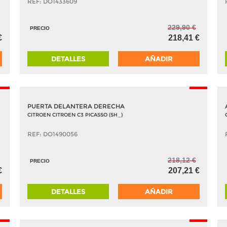
REF: DO1433609
229,90 €
PRECIO
€
218,41 €
DETALLES
AÑADIR
5%
-5%
PUERTA DELANTERA DERECHA
CITROEN CITROEN C3 PICASSO (SH_)
REF: DO1490056
218,12 €
PRECIO
€
207,21 €
DETALLES
AÑADIR
5%
-5%