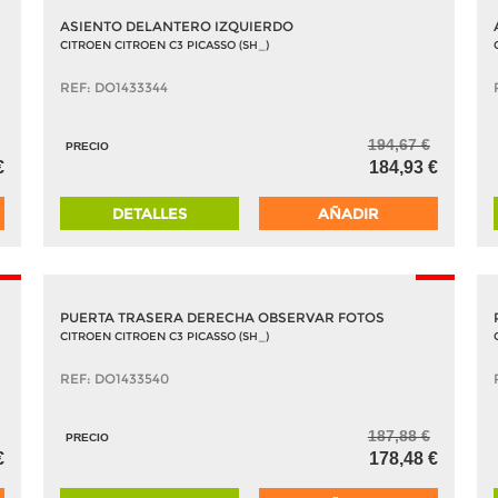
ASIENTO DELANTERO IZQUIERDO
CITROEN CITROEN C3 PICASSO (SH_)
REF: DO1433344
194,67 €
PRECIO
€
184,93 €
DETALLES
AÑADIR
5%
-5%
PUERTA TRASERA DERECHA OBSERVAR FOTOS
CITROEN CITROEN C3 PICASSO (SH_)
REF: DO1433540
187,88 €
PRECIO
€
178,48 €