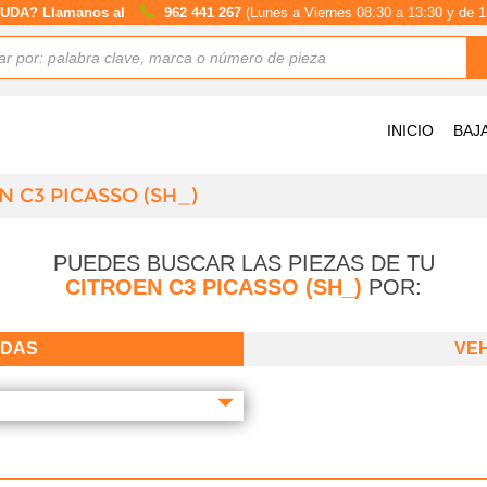
UDA? Llamanos al
962 441 267
(Lunes a Viernes 08:30 a 13:30 y de 1
INICIO
BAJ
N C3 PICASSO (SH_)
PUEDES BUSCAR LAS PIEZAS DE TU
CITROEN C3 PICASSO (SH_)
POR:
ADAS
VE