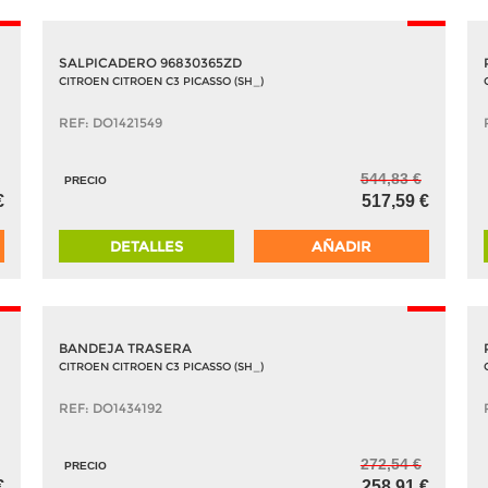
5%
-5%
SALPICADERO 96830365ZD
CITROEN CITROEN C3 PICASSO (SH_)
REF: DO1421549
544,83 €
PRECIO
€
517,59 €
DETALLES
AÑADIR
5%
-5%
BANDEJA TRASERA
CITROEN CITROEN C3 PICASSO (SH_)
REF: DO1434192
272,54 €
PRECIO
€
258,91 €