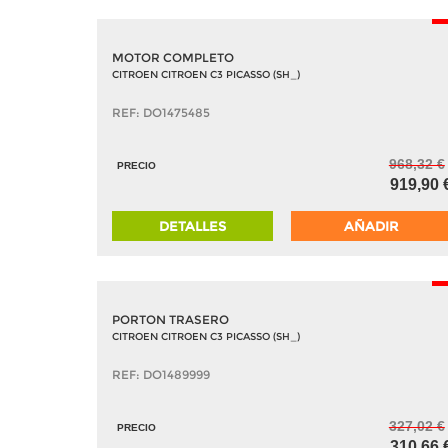
-
MOTOR COMPLETO
CITROEN CITROEN C3 PICASSO (SH_)
REF: DO1475485
968,32 €
PRECIO
919,90 
DETALLES
AÑADIR
-
PORTON TRASERO
CITROEN CITROEN C3 PICASSO (SH_)
REF: DO1489999
327,02 €
PRECIO
310,66 