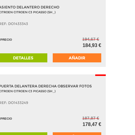
ASIENTO DELANTERO DERECHO
CITROEN CITROEN C3 PICASSO (SH_)
REF: DO1433343
194,67 €
PRECIO
184,93 €
DETALLES
AÑADIR
-5%
PUERTA DELANTERA DERECHA OBSERVAR FOTOS
CITROEN CITROEN C3 PICASSO (SH_)
REF: DO1433249
187,87 €
PRECIO
178,47 €