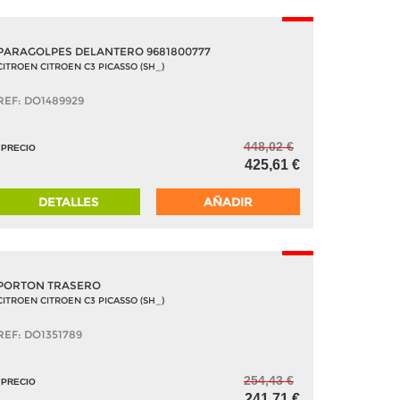
-5%
PARAGOLPES DELANTERO 9681800777
CITROEN CITROEN C3 PICASSO (SH_)
REF: DO1489929
448,02 €
PRECIO
425,61 €
DETALLES
AÑADIR
-5%
PORTON TRASERO
CITROEN CITROEN C3 PICASSO (SH_)
REF: DO1351789
254,43 €
PRECIO
241,71 €