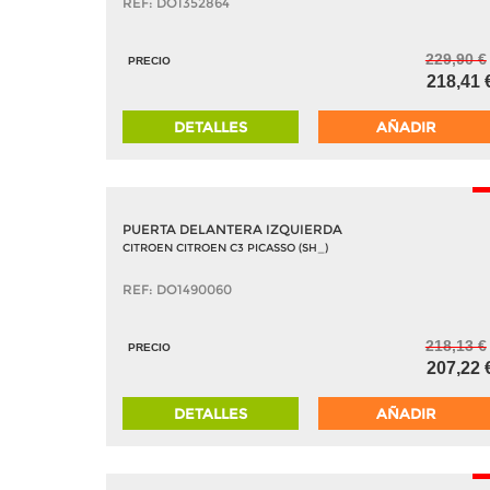
REF: DO1352864
229,90 €
PRECIO
218,41 
DETALLES
AÑADIR
-
PUERTA DELANTERA IZQUIERDA
CITROEN CITROEN C3 PICASSO (SH_)
REF: DO1490060
218,13 €
PRECIO
207,22 
DETALLES
AÑADIR
-