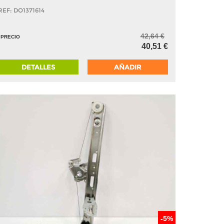
REF: DO1371614
42,64 €
PRECIO
40,51 €
DETALLES
AÑADIR
-5%