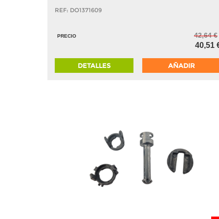
REF: DO1371609
42,64 €
PRECIO
40,51 
DETALLES
AÑADIR