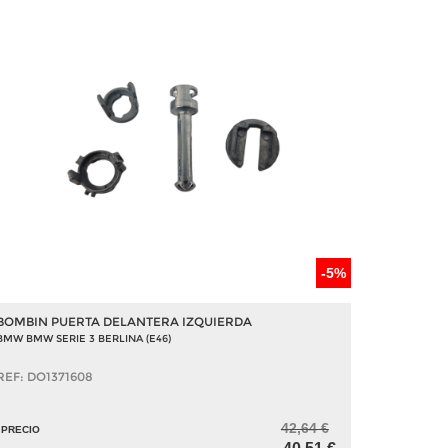
-5%
BOMBIN PUERTA DELANTERA IZQUIERDA
BMW BMW SERIE 3 BERLINA (E46)
REF: DO1371608
42,64 €
PRECIO