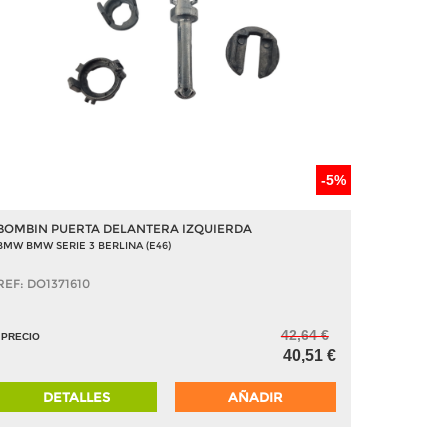
-5%
BOMBIN PUERTA DELANTERA IZQUIERDA
BMW BMW SERIE 3 BERLINA (E46)
REF: DO1371610
42,64 €
PRECIO
40,51 €
DETALLES
AÑADIR