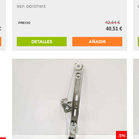
REF: DO1371613
42,64 €
PRECIO
€
40,51 €
DETALLES
AÑADIR
-5%