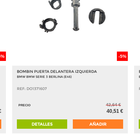
5%
-5%
BOMBIN PUERTA DELANTERA IZQUIERDA
BMW BMW SERIE 3 BERLINA (E46)
REF: DO1371607
42,64 €
PRECIO
€
40,51 €
DETALLES
AÑADIR