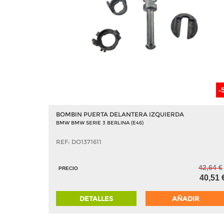
-
BOMBIN PUERTA DELANTERA IZQUIERDA
BMW BMW SERIE 3 BERLINA (E46)
REF: DO1371611
42,64 €
PRECIO
40,51 
DETALLES
AÑADIR