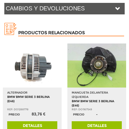
CAMBIOS Y DEVOLUCIONES
PRODUCTOS RELACIONADOS
ALTERNADOR
MANGUETA DELANTERA
BMW BMW SERIE 3 BERLINA
IZQUIERDA
(E46)
BMW BMW SERIE 3 BERLINA
(E46)
REF: DO1288778
REF: DO1167549
83,76 €
-
PRECIO
PRECIO
DETALLES
DETALLES