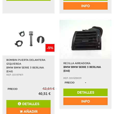
INFO
-5%
BOMBIN PUERTA DELANTERA
REJILLA AIREADORA
IZQUIERDA
BMW BMW SERIE 3 BERLINA
BMW BMW SERIE 3 BERLINA
(E46)
(E46)
REF: DO1371611
REF: DO1239031
-
PRECIO
42,64 €
PRECIO
DETALLES
40,51 €
INFO
DETALLES
AÑADIR