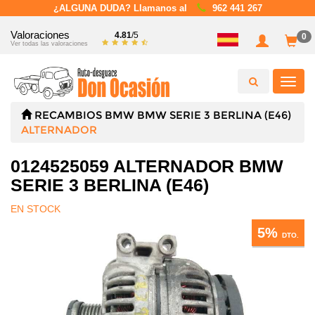
¿ALGUNA DUDA? Llamanos al
962 441 267
Valoraciones
4.81
/5
0
Ver todas las valoraciones
Toggl
navig
RECAMBIOS
BMW
BMW SERIE 3 BERLINA (E46)
ALTERNADOR
0124525059 ALTERNADOR BMW
SERIE 3 BERLINA (E46)
EN STOCK
5%
DTO.