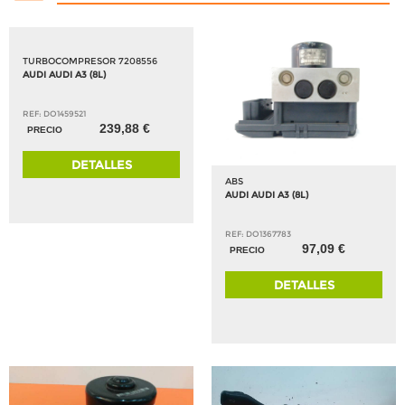
TURBOCOMPRESOR 7208556
AUDI AUDI A3 (8L)
REF: DO1459521
239,88 €
PRECIO
DETALLES
ABS
AUDI AUDI A3 (8L)
REF: DO1367783
97,09 €
PRECIO
DETALLES