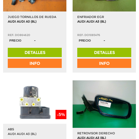
JUEGO TORNILLOS DE RUEDA
ENFRIADOR EGR
AUDI AUDI A3 (8L)
AUDI AUDI A3 (8L)
REF: DO864620
REF: DO1085476
-
-
PRECIO
PRECIO
DETALLES
DETALLES
INFO
INFO
-5%
ABS
RETROVISOR DERECHO
AUDI AUDI A3 (8L)
AUDI AUDI A3 (8L)