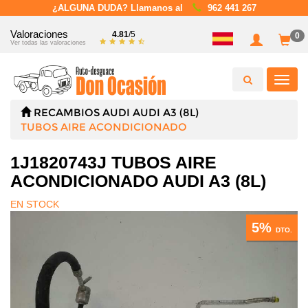
¿ALGUNA DUDA? Llamanos al
962 441 267
Valoraciones
4.81
/5
0
Ver todas las valoraciones
Toggl
navig
RECAMBIOS
AUDI
AUDI A3 (8L)
TUBOS AIRE ACONDICIONADO
1J1820743J TUBOS AIRE
ACONDICIONADO AUDI A3 (8L)
EN STOCK
5%
DTO.