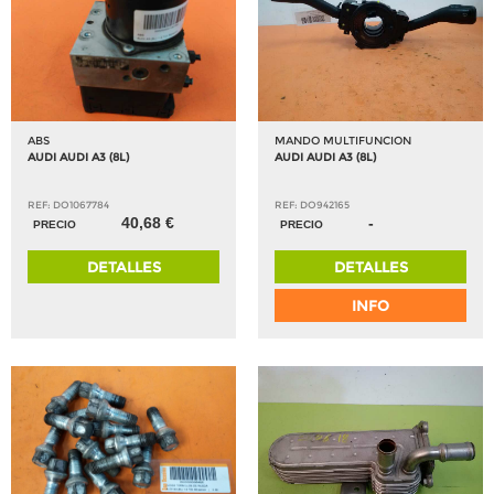
ABS
MANDO MULTIFUNCION
AUDI AUDI A3 (8L)
AUDI AUDI A3 (8L)
REF: DO1067784
REF: DO942165
40,68 €
-
PRECIO
PRECIO
DETALLES
DETALLES
INFO