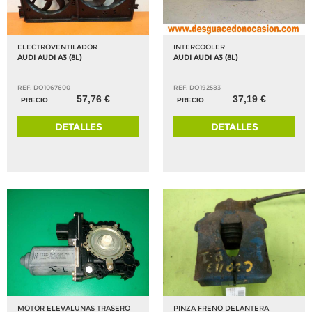
ELECTROVENTILADOR
INTERCOOLER
AUDI AUDI A3 (8L)
AUDI AUDI A3 (8L)
REF: DO1067600
REF: DO192583
57,76 €
37,19 €
PRECIO
PRECIO
DETALLES
DETALLES
MOTOR ELEVALUNAS TRASERO
PINZA FRENO DELANTERA