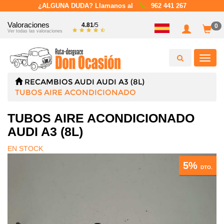
¿ALGUNA DUDA? Llamanos al
962 441 267
Valoraciones
4.81
/5
0
Ver todas las valoraciones
Toggl
navig
RECAMBIOS
AUDI
AUDI A3 (8L)
TUBOS AIRE ACONDICIONADO
TUBOS AIRE ACONDICIONADO
AUDI A3 (8L)
EN STOCK
5%
DTO.