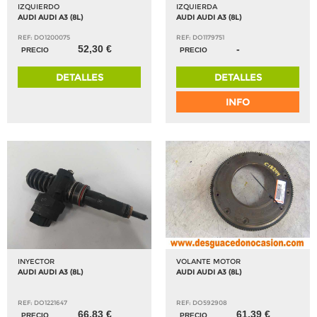
IZQUIERDO
IZQUIERDA
AUDI AUDI A3 (8L)
AUDI AUDI A3 (8L)
REF: DO1200075
REF: DO1179751
52,30 €
-
PRECIO
PRECIO
DETALLES
DETALLES
INFO
INYECTOR
VOLANTE MOTOR
AUDI AUDI A3 (8L)
AUDI AUDI A3 (8L)
REF: DO1221647
REF: DO592908
66,83 €
61,39 €
PRECIO
PRECIO