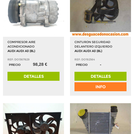
COMPRESOR AIRE
CINTURON SEGURIDAD
ACONDICIONADO
DELANTERO IZQUIERDO
AUDI AUDI A3 (8L)
AUDI AUDI A3 (8L)
REF: DO1367829
REF: DO192564
98,28 €
-
PRECIO
PRECIO
DETALLES
DETALLES
INFO