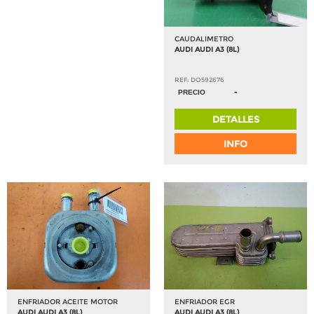
CAUDALIMETRO
AUDI AUDI A3 (8L)
REF: DO592676
-
PRECIO
DETALLES
INFO
ENFRIADOR ACEITE MOTOR
ENFRIADOR EGR
AUDI AUDI A3 (8L)
AUDI AUDI A3 (8L)