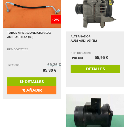
-5%
TUBOS AIRE ACONDICIONADO
ALTERNADOR
AUDI AUDI A3 (8L)
AUDI AUDI A3 (8L)
REF: DO1075282
REF: DO1437896
55,95 €
PRECIO
69,26 €
PRECIO
DETALLES
65,80 €
DETALLES
AÑADIR