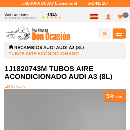
¿ALGUNA DUDA? Llamanos al
962 441 267
Valoraciones
4.81
/5
0
Ver todas las valoraciones
Toggl
navig
RECAMBIOS
AUDI
AUDI A3 (8L)
TUBOS AIRE ACONDICIONADO
1J1820743M TUBOS AIRE
ACONDICIONADO AUDI A3 (8L)
EN STOCK
5%
DTO.