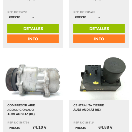
REF: DO952721
REF: DO1085476
-
-
PRECIO
PRECIO
DETALLES
DETALLES
INFO
INFO
COMPRESOR AIRE
CENTRALITA CIERRE
ACONDICIONADO
AUDI AUDI A3 (8L)
AUDI AUDI A3 (8L)
REF: DO1367794
REF: DO1266124
74,10 €
64,88 €
PRECIO
PRECIO