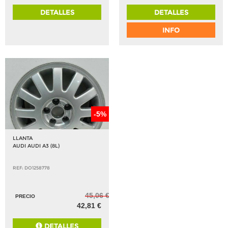
DETALLES
DETALLES
INFO
-5%
LLANTA
AUDI AUDI A3 (8L)
REF: DO1258778
45,06 €
PRECIO
42,81 €
DETALLES