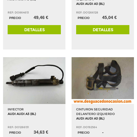
AUDI AUDI A3 (8L)
REF: DO864613
REF: DO1266128
49,46 €
45,04 €
PRECIO
PRECIO
DETALLES
DETALLES
INYECTOR
CINTURON SEGURIDAD
AUDI AUDI A3 (8L)
DELANTERO IZQUIERDO
AUDI AUDI A3 (8L)
REF: DO1266131
REF: DO192564
34,63 €
-
PRECIO
PRECIO