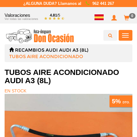
¿ALGUNA DUDA? Llamanos al
962 441 267
Valoraciones
4.81
/5
0
Ver todas las valoraciones
Toggl
navig
RECAMBIOS
AUDI
AUDI A3 (8L)
TUBOS AIRE ACONDICIONADO
TUBOS AIRE ACONDICIONADO
AUDI A3 (8L)
EN STOCK
5%
DTO.