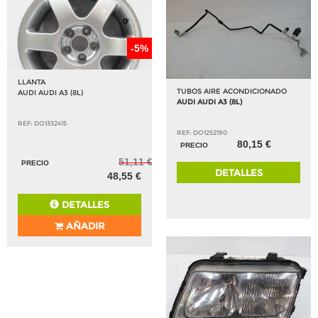
-5%
LLANTA
TUBOS AIRE ACONDICIONADO
AUDI AUDI A3 (8L)
AUDI AUDI A3 (8L)
REF: DO1332415
REF: DO1252190
80,15 €
PRECIO
51,11 €
PRECIO
DETALLES
48,55 €
DETALLES
AÑADIR