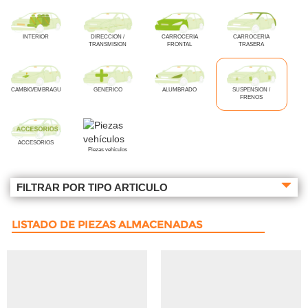
INTERIOR
DIRECCION /
CARROCERIA
CARROCERIA
TRANSMISION
FRONTAL
TRASERA
CAMBIO/EMBRAGUE
GENERICO
ALUMBRADO
SUSPENSION /
FRENOS
ACCESORIOS
Piezas vehículos
FILTRAR POR TIPO ARTICULO
LISTADO DE PIEZAS ALMACENADAS