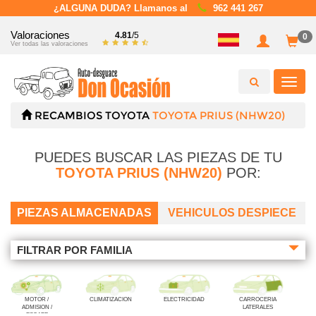
¿ALGUNA DUDA? Llamanos al
962 441 267
Valoraciones
4.81
/5
0
Ver todas las valoraciones
Toggl
navig
RECAMBIOS
TOYOTA
TOYOTA PRIUS (NHW20)
PUEDES BUSCAR LAS PIEZAS DE TU
TOYOTA PRIUS (NHW20)
POR:
PIEZAS ALMACENADAS
VEHICULOS DESPIECE
FILTRAR POR FAMILIA
MOTOR /
CLIMATIZACION
ELECTRICIDAD
CARROCERIA
ADMISION /
LATERALES
ESCAPE