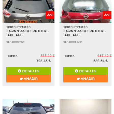
-5%
-5%
PORTON TRASERO
PORTON TRASERO
NISSAN NISSAN X-TRAIL III (T32_,
NISSAN NISSAN X-TRAIL III (T32_,
T32R, T32RR)
T32R, T32RR)
REF: DO1477329
REF: DO1482984
835,22 €
617,42 €
PRECIO
PRECIO
793,45 €
586,54 €
DETALLES
DETALLES
AÑADIR
AÑADIR