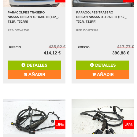
PARAGOLPES TRASERO
PARAGOLPES TRASERO
NISSAN NISSAN X-TRAIL III (T32_,
NISSAN NISSAN X-TRAIL III (T32_,
T32R, T32RR)
T32R, T32RR)
REF: DO1493541
REF: DO1477328
435,92 €
417,77 €
PRECIO
PRECIO
414,12 €
396,88 €
DETALLES
DETALLES
AÑADIR
AÑADIR
-5%
-5%