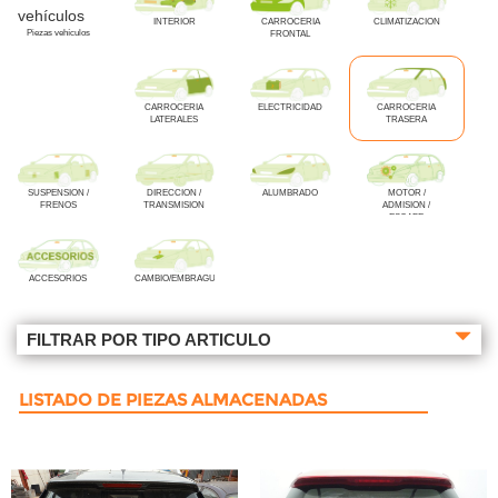
INTERIOR
CARROCERIA
CLIMATIZACION
Piezas vehículos
FRONTAL
CARROCERIA
ELECTRICIDAD
CARROCERIA
LATERALES
TRASERA
SUSPENSION /
DIRECCION /
ALUMBRADO
MOTOR /
FRENOS
TRANSMISION
ADMISION /
ESCAPE
ACCESORIOS
CAMBIO/EMBRAGUE
FILTRAR POR TIPO ARTICULO
LISTADO DE PIEZAS ALMACENADAS