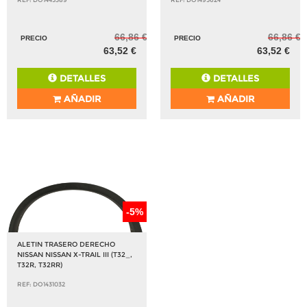
66,86 €
66,86 €
PRECIO
PRECIO
63,52 €
63,52 €
DETALLES
DETALLES
AÑADIR
AÑADIR
-5%
ALETIN TRASERO DERECHO
NISSAN NISSAN X-TRAIL III (T32_,
T32R, T32RR)
REF: DO1431032