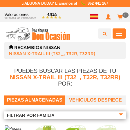
¿ALGUNA DUDA? Llamanos al
962 441 267
Valoraciones
4.81
/5
0
Ver todas las valoraciones
Toggl
navig
RECAMBIOS
NISSAN
NISSAN X-TRAIL III (T32_, T32R, T32RR)
PUEDES BUSCAR LAS PIEZAS DE TU
NISSAN X-TRAIL III (T32_, T32R, T32RR)
POR:
PIEZAS ALMACENADAS
VEHICULOS DESPIECE
FILTRAR POR FAMILIA