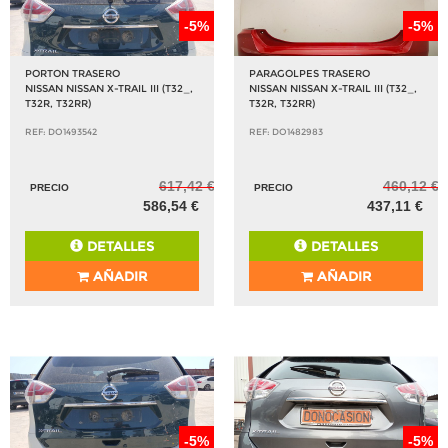
-5%
-5%
PORTON TRASERO
PARAGOLPES TRASERO
NISSAN NISSAN X-TRAIL III (T32_,
NISSAN NISSAN X-TRAIL III (T32_,
T32R, T32RR)
T32R, T32RR)
REF: DO1493542
REF: DO1482983
617,42 €
460,12 €
PRECIO
PRECIO
586,54 €
437,11 €
DETALLES
DETALLES
AÑADIR
AÑADIR
-5%
-5%