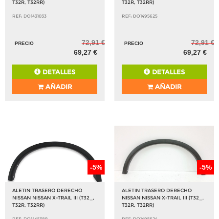
T32R, T32RR)
T32R, T32RR)
REF: DO1431033
REF: DO1495625
72,91 €
72,91 €
PRECIO
PRECIO
69,27 €
69,27 €
DETALLES
DETALLES
AÑADIR
AÑADIR
-5%
-5%
ALETIN TRASERO DERECHO
ALETIN TRASERO DERECHO
NISSAN NISSAN X-TRAIL III (T32_,
NISSAN NISSAN X-TRAIL III (T32_,
T32R, T32RR)
T32R, T32RR)
REF: DO1445389
REF: DO1495624