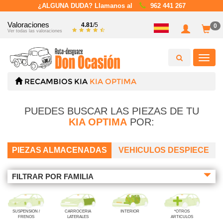
¿ALGUNA DUDA? Llamanos al
962 441 267
Valoraciones
4.81
/5
0
Ver todas las valoraciones
Toggl
navig
RECAMBIOS
KIA
KIA OPTIMA
PUEDES BUSCAR LAS PIEZAS DE TU
KIA OPTIMA
POR:
PIEZAS ALMACENADAS
VEHICULOS DESPIECE
FILTRAR POR FAMILIA
SUSPENSION /
CARROCERIA
INTERIOR
*OTROS
FRENOS
LATERALES
ARTICULOS