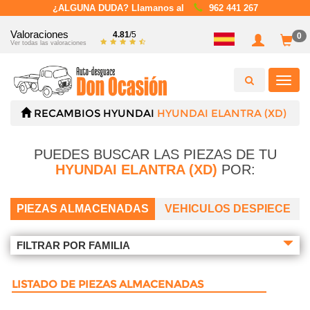
¿ALGUNA DUDA? Llamanos al
962 441 267
Valoraciones
4.81
/5
0
Ver todas las valoraciones
Toggl
navig
RECAMBIOS
HYUNDAI
HYUNDAI ELANTRA (XD)
PUEDES BUSCAR LAS PIEZAS DE TU
HYUNDAI ELANTRA (XD)
POR:
PIEZAS ALMACENADAS
VEHICULOS DESPIECE
FILTRAR POR FAMILIA
LISTADO DE PIEZAS ALMACENADAS