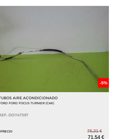
-5%
TUBOS AIRE ACONDICIONADO
FORD FORD FOCUS TURNIER (CAK)
REF: DO1147397
75,31 €
PRECIO
71,54 €