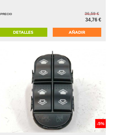
36,59 €
PRECIO
34,76 €
DETALLES
AÑADIR
-5%