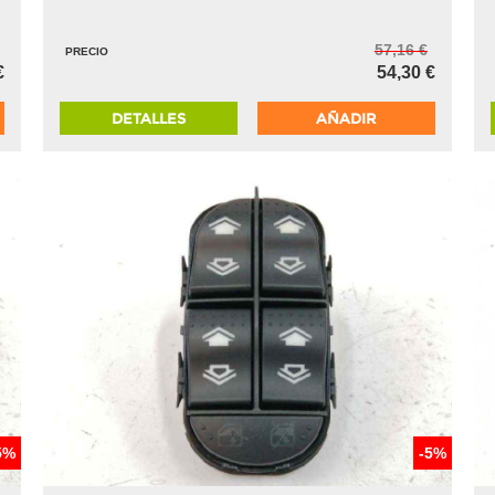
57,16 €
PRECIO
€
54,30 €
DETALLES
AÑADIR
5%
-5%