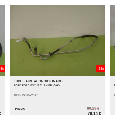
5%
-5%
TUBOS AIRE ACONDICIONADO
FORD FORD FOCUS TURNIER (CAK)
REF: DO1147346
80,15 €
PRECIO
€
76,14 €