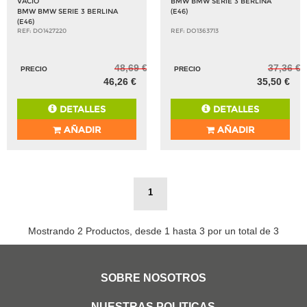
VACIO
BMW BMW SERIE 3 BERLINA
BMW BMW SERIE 3 BERLINA
(E46)
(E46)
REF: DO1427220
REF: DO1363713
48,69 €
37,36 €
PRECIO
PRECIO
46,26 €
35,50 €
DETALLES
DETALLES
AÑADIR
AÑADIR
1
Mostrando 2 Productos, desde 1 hasta 3 por un total de 3
SOBRE NOSOTROS
NUESTRAS POLITICAS