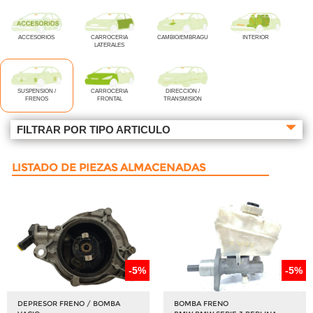
ACCESORIOS
CARROCERIA
CAMBIO/EMBRAGUE
INTERIOR
LATERALES
SUSPENSION /
CARROCERIA
DIRECCION /
FRENOS
FRONTAL
TRANSMISION
FILTRAR POR TIPO ARTICULO
LISTADO DE PIEZAS ALMACENADAS
-5%
-5%
DEPRESOR FRENO / BOMBA
BOMBA FRENO