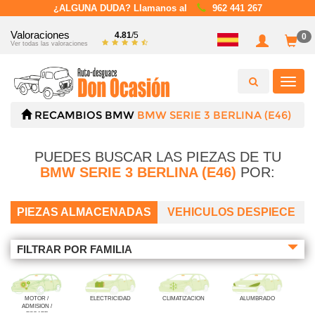
¿ALGUNA DUDA? Llamanos al
962 441 267
Valoraciones
4.81
/5
0
Ver todas las valoraciones
Toggl
navig
RECAMBIOS
BMW
BMW SERIE 3 BERLINA (E46)
PUEDES BUSCAR LAS PIEZAS DE TU
BMW SERIE 3 BERLINA (E46)
POR:
PIEZAS ALMACENADAS
VEHICULOS DESPIECE
FILTRAR POR FAMILIA
MOTOR /
ELECTRICIDAD
CLIMATIZACION
ALUMBRADO
ADMISION /
ESCAPE