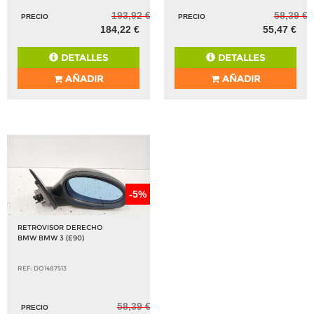
193,92 €
58,39 €
PRECIO
PRECIO
184,22 €
55,47 €
DETALLES
DETALLES
AÑADIR
AÑADIR
-5%
RETROVISOR DERECHO
BMW BMW 3 (E90)
REF: DO1487513
58,39 €
PRECIO