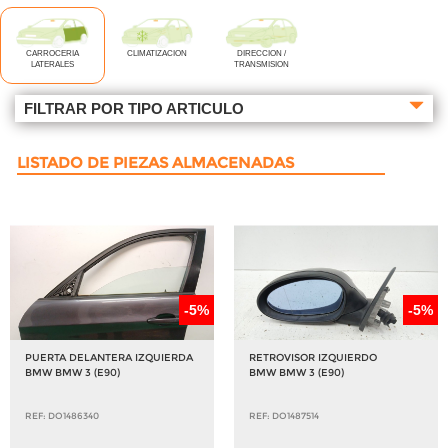
CARROCERIA
CLIMATIZACION
DIRECCION /
LATERALES
TRANSMISION
FILTRAR POR TIPO ARTICULO
LISTADO DE PIEZAS ALMACENADAS
-5%
-5%
PUERTA DELANTERA IZQUIERDA
RETROVISOR IZQUIERDO
BMW BMW 3 (E90)
BMW BMW 3 (E90)
REF: DO1486340
REF: DO1487514