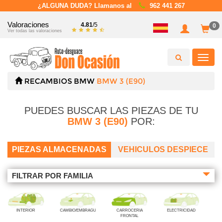
¿ALGUNA DUDA? Llamanos al
962 441 267
Valoraciones
4.81
/5
0
Ver todas las valoraciones
Toggl
navig
RECAMBIOS
BMW
BMW 3 (E90)
PUEDES BUSCAR LAS PIEZAS DE TU
BMW 3 (E90)
POR:
PIEZAS ALMACENADAS
VEHICULOS DESPIECE
FILTRAR POR FAMILIA
INTERIOR
CAMBIO/EMBRAGUE
CARROCERIA
ELECTRICIDAD
FRONTAL