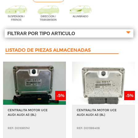
SUSPENSION /
DIRECCION /
ALUMBRADO
FRENOS
TRANSMISION
FILTRAR POR TIPO ARTICULO
LISTADO DE PIEZAS ALMACENADAS
-5%
-5%
CENTRALITA MOTOR UCE
CENTRALITA MOTOR UCE
AUDI AUDI A3 (8L)
AUDI AUDI A3 (8L)
REF: DO1085741
REF: DO1386408