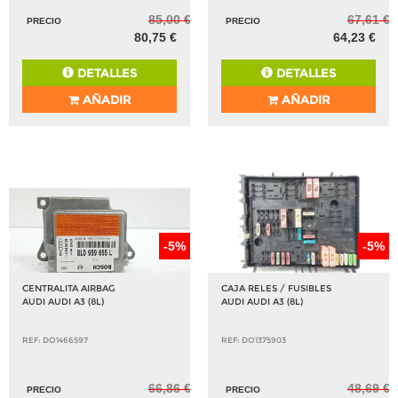
85,00 €
67,61 €
PRECIO
PRECIO
80,75 €
64,23 €
DETALLES
DETALLES
AÑADIR
AÑADIR
-5%
-5%
CENTRALITA AIRBAG
CAJA RELES / FUSIBLES
AUDI AUDI A3 (8L)
AUDI AUDI A3 (8L)
REF: DO1466597
REF: DO1375903
66,86 €
48,69 €
PRECIO
PRECIO