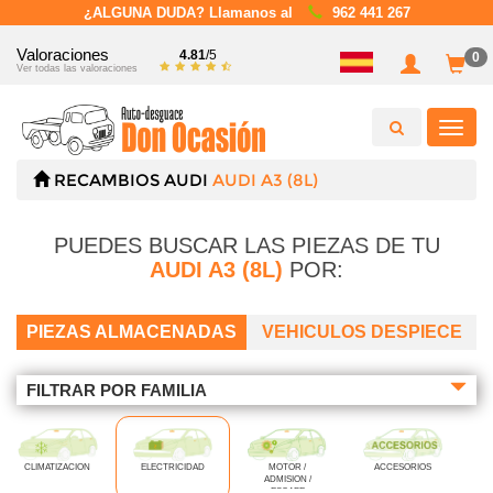
¿ALGUNA DUDA? Llamanos al
962 441 267
Valoraciones
4.81
/5
0
Ver todas las valoraciones
Toggl
navig
RECAMBIOS
AUDI
AUDI A3 (8L)
PUEDES BUSCAR LAS PIEZAS DE TU
AUDI A3 (8L)
POR:
PIEZAS ALMACENADAS
VEHICULOS DESPIECE
FILTRAR POR FAMILIA
CLIMATIZACION
ELECTRICIDAD
MOTOR /
ACCESORIOS
ADMISION /
ESCAPE