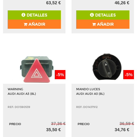
63,52 €
46,26 €
DETALLES
DETALLES
AÑADIR
AÑADIR
-5%
-5%
WARNING
MANDO LUCES
AUDI AUDI A3 (8L)
AUDI AUDI A3 (8L)
REF: DO1380539
REF: DO1437912
37,36 €
36,59 €
PRECIO
PRECIO
35,50 €
34,76 €